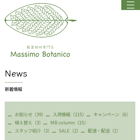
News
新着情報
お知らせ（39）
入荷情報（215）
キャンペーン（6）
植え替え（3）
MB column（15）
スタッフ紹介（3）
SALE（2）
配達・配送（1）