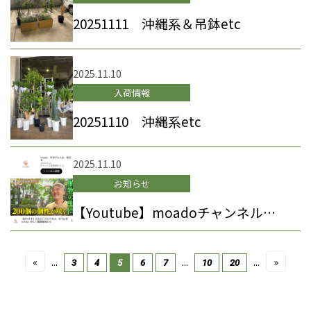
20251111 沖縄系＆吊鉢etc
2025.11.10
入荷情報
20251110 沖縄系etc
2025.11.10
お知らせ
【Youtube】moadoチャンネルに出ました
«
...
...
...
»
3
4
5
6
7
10
20