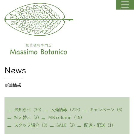
News
新着情報
お知らせ（39）
入荷情報（215）
キャンペーン（6）
植え替え（3）
MB column（15）
スタッフ紹介（3）
SALE（2）
配達・配送（1）