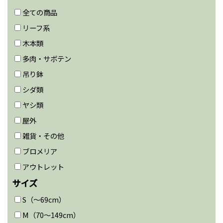
全ての商品
リーフ系
木本類
多肉・サボテン
吊り鉢
シダ類
ヤシ類
屋外
雑貨・その他
ブロメリア
アウトレット
サイズ
S（〜69cm）
M（70〜149cm）