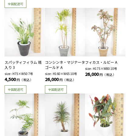
全国配送可
スパッティフィラム 斑
コンシンネ・マジナータ
フィカス・ルビー A
入り 3
ゴールド A
size : H175×W80 10号
26,000
size : H75×W50 7号
size : H160×W65 10号
円（ 税込 ）
4,500
26,000
円（ 税込 ）
円（ 税込 ）
全国配送可
全国配送可