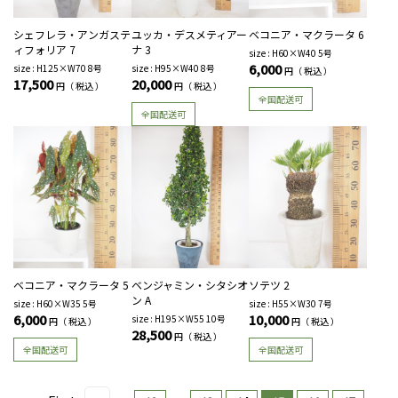
シェフレラ・アンガステ
ユッカ・デスメティアー
ベコニア・マクラータ 6
ィフォリア 7
ナ 3
size : H60×W40 5号
6,000
size : H125×W70 8号
size : H95×W40 8号
円（ 税込 ）
17,500
20,000
円（ 税込 ）
円（ 税込 ）
全国配送可
全国配送可
ベコニア・マクラータ 5
ベンジャミン・シタシオ
ソテツ 2
ン A
size : H60×W35 5号
size : H55×W30 7号
6,000
10,000
size : H195×W55 10号
円（ 税込 ）
円（ 税込 ）
28,500
円（ 税込 ）
全国配送可
全国配送可