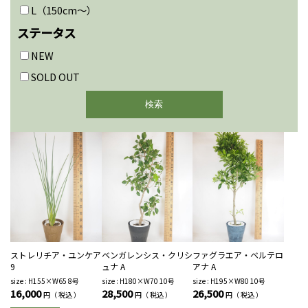
L（150cm〜）
ステータス
NEW
SOLD OUT
ストレリチア・ユンケア
ベンガレンシス・クリシ
ファグラエア・ベルテロ
9
ュナ A
アナ A
size : H155×W65 8号
size : H180×W70 10号
size : H195×W80 10号
16,000
28,500
26,500
円（ 税込 ）
円（ 税込 ）
円（ 税込 ）