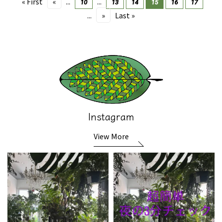
« First
«
...
...
10
13
14
15
16
17
...
»
Last »
Instagram
View More