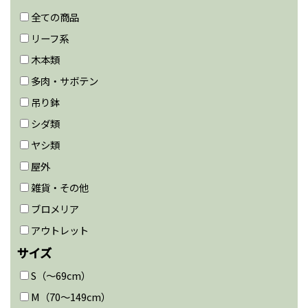
全ての商品
リーフ系
木本類
多肉・サボテン
吊り鉢
シダ類
ヤシ類
屋外
雑貨・その他
ブロメリア
アウトレット
サイズ
S（〜69cm）
M（70〜149cm）