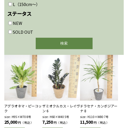
L（150cm〜）
ステータス
NEW
SOLD OUT
アグラオネマ・ピーコッ
ザミオクルカス・レイヴ
ドラセナ・カンボジアー
ク
ン 6
ナ 8
size : H95×W70 8号
size : H60×W40 5号
size : H110×W80 7号
25,000
7,250
11,500
円（ 税込 ）
円（ 税込 ）
円（ 税込 ）