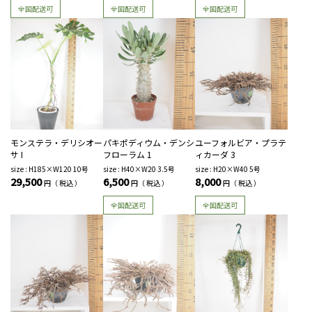
全国配送可
全国配送可
全国配送可
モンステラ・デリシオー
パキポディウム・デンシ
ユーフォルビア・プラテ
サ I
フローラム 1
ィカーダ 3
size : H185×W120 10号
size : H40×W20 3.5号
size : H20×W40 5号
29,500
6,500
8,000
円（ 税込 ）
円（ 税込 ）
円（ 税込 ）
全国配送可
全国配送可