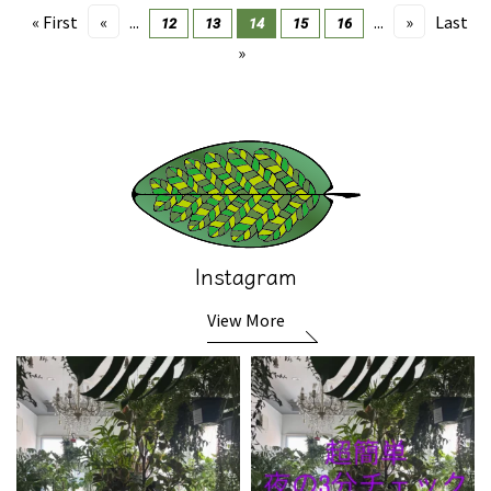
« First
«
...
...
»
Last
12
13
14
15
16
»
Instagram
View More