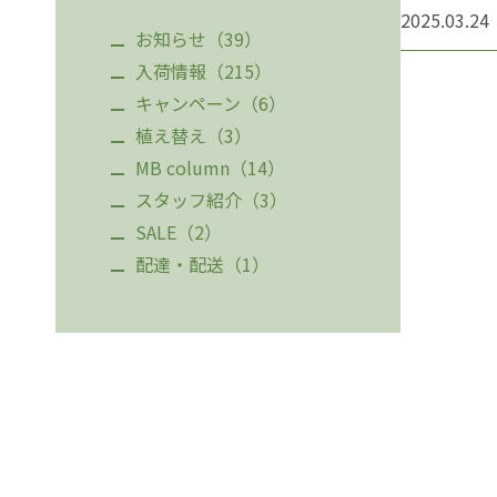
2025.03.24
お知らせ（39）
入荷情報（215）
キャンペーン（6）
植え替え（3）
MB column（14）
スタッフ紹介（3）
SALE（2）
配達・配送（1）