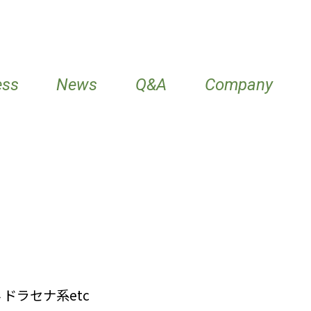
ess
News
Q&A
Company
24 ドラセナ系etc