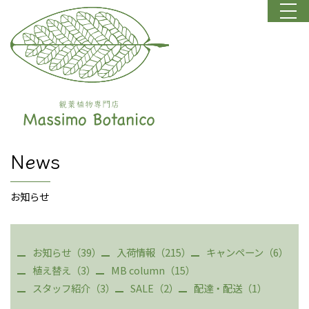
News
お知らせ
お知らせ（39）
入荷情報（215）
キャンペーン（6）
植え替え（3）
MB column（15）
スタッフ紹介（3）
SALE（2）
配達・配送（1）