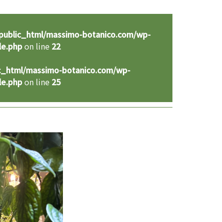
public_html/massimo-botanico.com/wp-
le.php
on line
22
c_html/massimo-botanico.com/wp-
le.php
on line
25