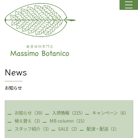
News
お知らせ
お知らせ（39）
入荷情報（215）
キャンペーン（6）
植え替え（3）
MB column（15）
スタッフ紹介（3）
SALE（2）
配達・配送（1）