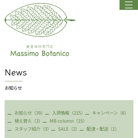
News
お知らせ
お知らせ（39）
入荷情報（215）
キャンペーン（6）
植え替え（3）
MB column（15）
スタッフ紹介（3）
SALE（2）
配達・配送（1）