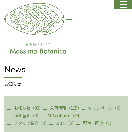
News
お知らせ
お知らせ（39）
入荷情報（215）
キャンペーン（6）
植え替え（3）
MB column（14）
スタッフ紹介（3）
SALE（2）
配達・配送（1）