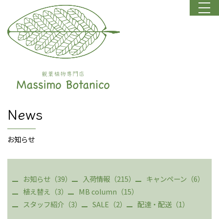
News
お知らせ
お知らせ（39）
入荷情報（215）
キャンペーン（6）
植え替え（3）
MB column（15）
スタッフ紹介（3）
SALE（2）
配達・配送（1）