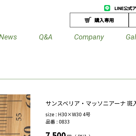
LINE公式
購入専用
News
Q&A
Company
Gal
サンスベリア・マッソニアーナ 斑入
size : H30×W30 4号
品番 : 0833
7,500