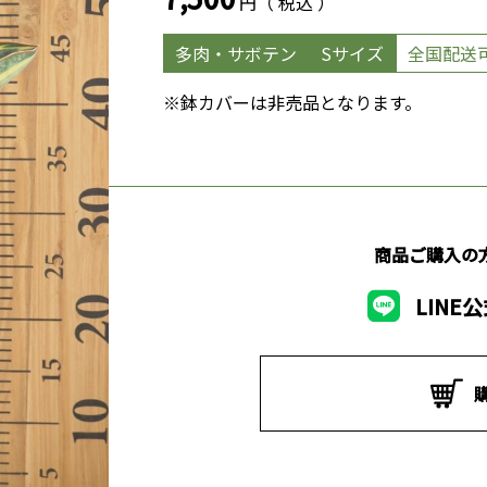
円（ 税込 ）
多肉・サボテン
Sサイズ
全国配送
※鉢カバーは非売品となります。
商品ご購入の
LINE