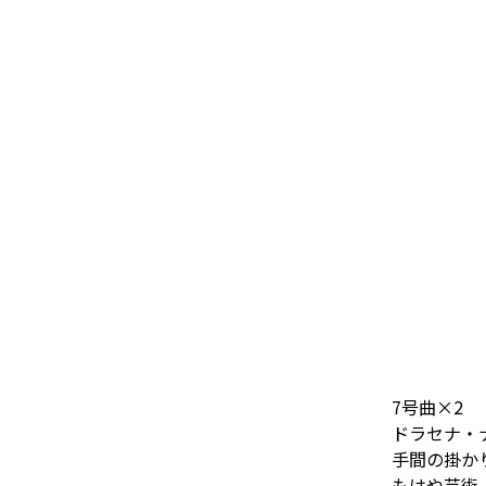
7号曲×2
ドラセナ・
手間の掛か
もはや芸術