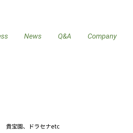
ess
News
Q&A
Company
27 貴宝園、ドラセナetc