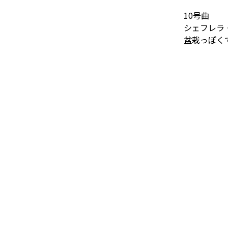
10号曲
シェフレラ
盆栽っぽく