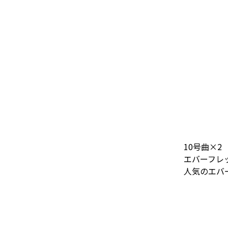
10号曲×2
エバーフレ
人気のエバ