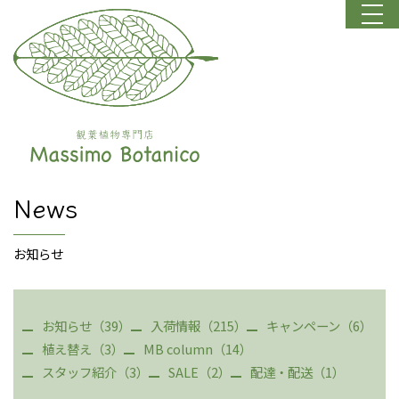
News
お知らせ
お知らせ（39）
入荷情報（215）
キャンペーン（6）
植え替え（3）
MB column（14）
スタッフ紹介（3）
SALE（2）
配達・配送（1）