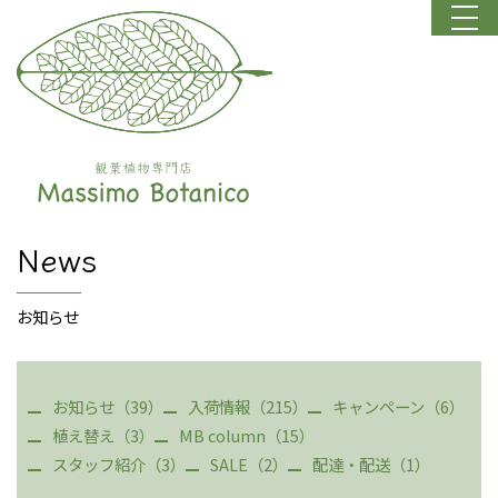
News
お知らせ
お知らせ（39）
入荷情報（215）
キャンペーン（6）
植え替え（3）
MB column（15）
スタッフ紹介（3）
SALE（2）
配達・配送（1）